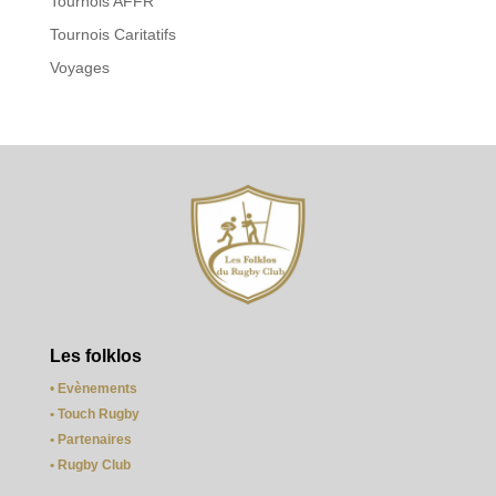
Tournois AFFR
Tournois Caritatifs
Voyages
Les folklos
•
Evènements
• Touch Rugby
• Partenaires
• Rugby Club